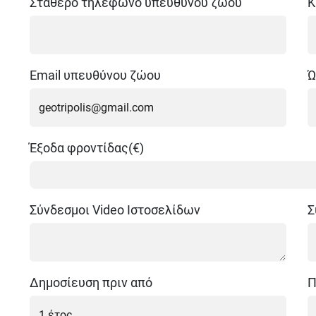
Σταθερό τηλέφωνο υπευθύνου ζώου
Κ
Email υπευθύνου ζώου
Ώ
Έξοδα φροντίδας(€)
Σύνδεσμοι Video Ιστοσελίδων
Σ
Δημοσίευση πριν από
Π