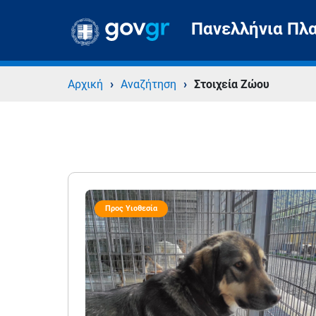
Πανελλήνια Πλ
›
›
Αρχική
Αναζήτηση
Στοιχεία Ζώου
Προς Υιοθεσία