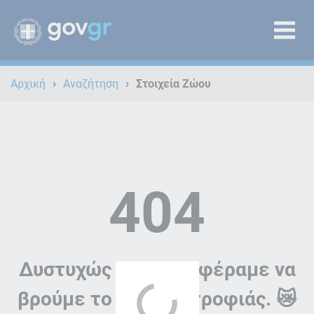
›
›
Αρχική
Αναζήτηση
Στοιχεία Ζώου
404
Δυστυχώς δεν καταφέραμε να
βρούμε το ζώο συντροφιάς. 😿