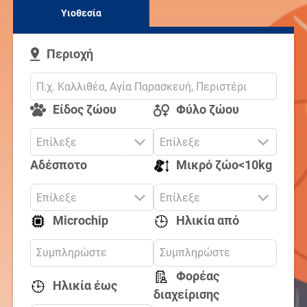
Υιοθεσία
Περιοχή
Είδος ζώου
Φύλο ζώου
Αδέσποτο
Μικρό ζώο<10kg
Microchip
Ηλικία από
Φορέας
Ηλικία έως
διαχείρισης