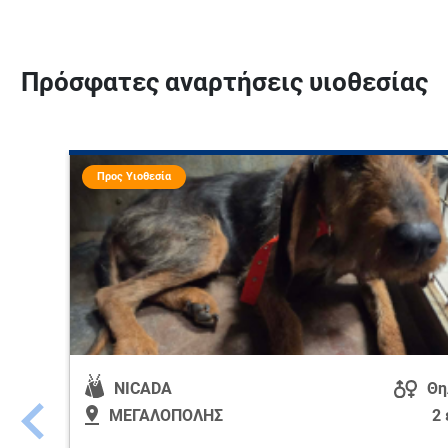
Πρόσφατες αναρτήσεις υιοθεσίας
Προς Υιοθεσία
NICADA
Θη
ΜΕΓΑΛΟΠΟΛΗΣ
2